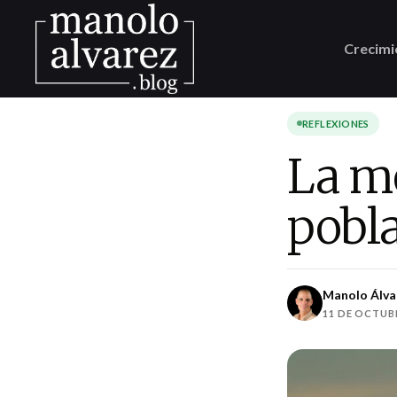
Crecimi
REFLEXIONES
La me
pobl
Manolo Álva
11 DE OCTUBR