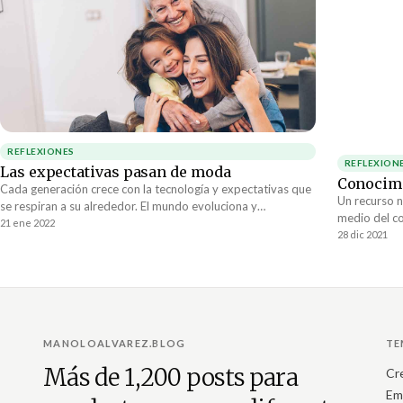
REFLEXIONES
REFLEXION
Las expectativas pasan de moda
Conocimi
Cada generación crece con la tecnología y expectativas que
Un recurso n
se respiran a su alrededor. El mundo evoluciona y
medio del c
rápidamente deja atrás generación tras generación. El paso
21 ene 2022
lograr algún
28 dic 2021
de la tecnología marcha hacia adelante y al cabo de unos
cavernícola c
años una generación ya no entiende a las que vienen atrás.
conocimiento
aluminio. Lo
pero ellos n
transformarl
MANOLOALVAREZ.BLOG
TE
Más de 1,200 posts para
Cr
Em