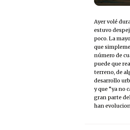
Ayer volé dur
estuvo despej
poco. La mayo
que simplemen
número de cua
puede que rea
terreno, de a
desarrollo ur
y que “ya no 
gran parte de
han evolucion