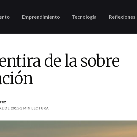
ento
Emprendimiento
Tecnología
Reflexiones
ntira de la sobre
ación
rez
E DE 2015
·
1 MIN LECTURA