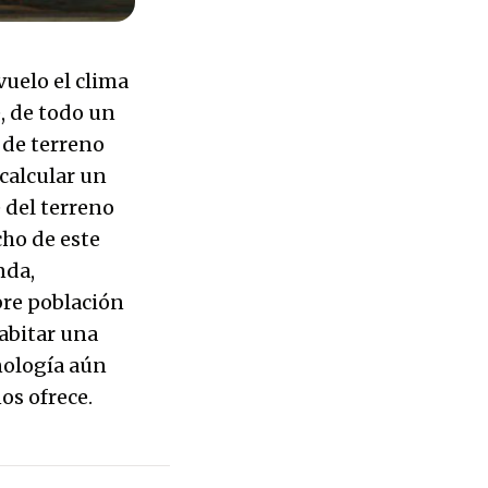
vuelo el clima
, de todo un
 de terreno
calcular un
 del terreno
ho de este
nda,
bre población
abitar una
nología aún
os ofrece.