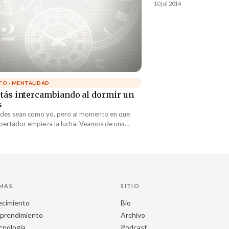
Autobiographical Reflect
10 jul 2014
pensamiento muy person
arraigado dentro de mi. N
de que la fortaleza inter
cierto punto algo violent
sentimiento. El mostrar c
para mi siempre ha sido u
TO · MENTALIDAD
stás intercambiando al dormir un
s
tedes sean como yo, pero al momento en que
pertador empieza la lucha. Veamos de una
co mas detallada que está en la balanza....
MAS
SITIO
ecimiento
Bio
prendimiento
Archivo
cnología
Podcast