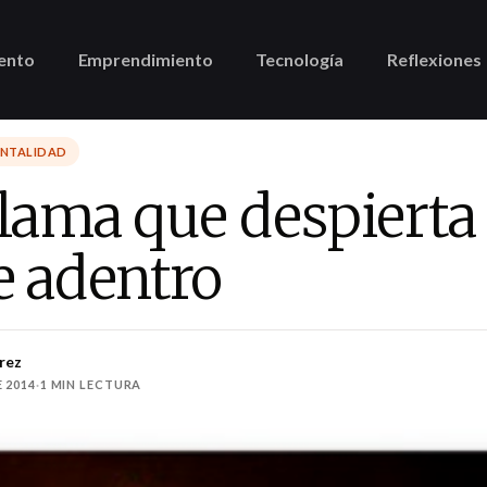
ento
Emprendimiento
Tecnología
Reflexiones
ENTALIDAD
lama que despierta
e adentro
rez
 2014
·
1 MIN LECTURA