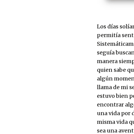
Los días solí
permitía sent
Sistemáticame
seguía buscan
manera siempr
quien sabe qu
algún moment
llama de mi se
estuvo bien p
encontrar algo
una vida por d
misma vida que
sea una avent