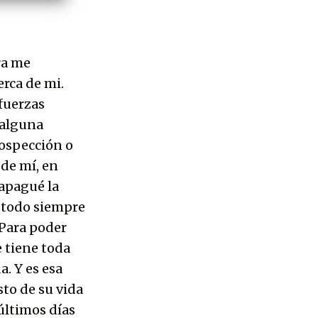
ra me
erca de mi.
fuerzas
 alguna
rospección o
 de mí, en
apagué la
n, todo siempre
 Para poder
e tiene toda
. Y es esa
sto de su vida
últimos días