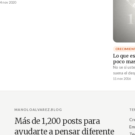
está dejando cambiar.
4 nov 2020
CRECIMIEN
Lo que e
poco ma
No se si us
suena el des
manera un po
11 nov 2016
MANOLOALVAREZ.BLOG
TE
Más de 1,200 posts para
Cr
Em
ayudarte a pensar diferente
Te