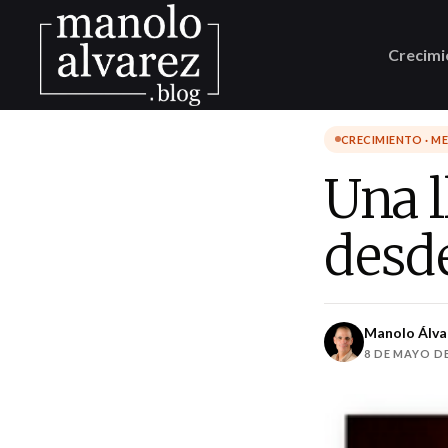
Crecimi
CRECIMIENTO · M
Una l
desd
Manolo Álva
8 DE MAYO DE