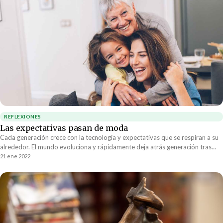
REFLEXIONES
Las expectativas pasan de moda
Cada generación crece con la tecnología y expectativas que se respiran a su
alrededor. El mundo evoluciona y rápidamente deja atrás generación tras
generación. El paso de la tecnología marcha hacia adelante y al cabo de unos
21 ene 2022
años una generación ya no entiende a las que vienen atrás.