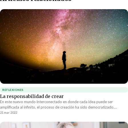
REFLEXIONES
La responsabilidad de crear
En este nuevo mundo interconectado en donde cada idea puede ser
amplificada al infinito, el proceso de creación ha sido democratizado.
Prácticamente cualquier persona con un teléfono / computadora y una
21 mar 2022
conexión a Internet puede crear algo que cambie la dirección en que va el
mundo.