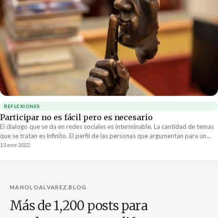
REFLEXIONES
Participar no es fácil pero es necesario
El dialogo que se da en redes sociales es interminable. La cantidad de temas
que se tratan es infinito. El perfil de las personas que argumentan para un
lado o para el otro es tan diverso como los anuncios con que nos
13 ene 2022
bombardean la mismas redes. Hay mucho ruido y poca señal.
MANOLOALVAREZ.BLOG
Más de 1,200 posts para